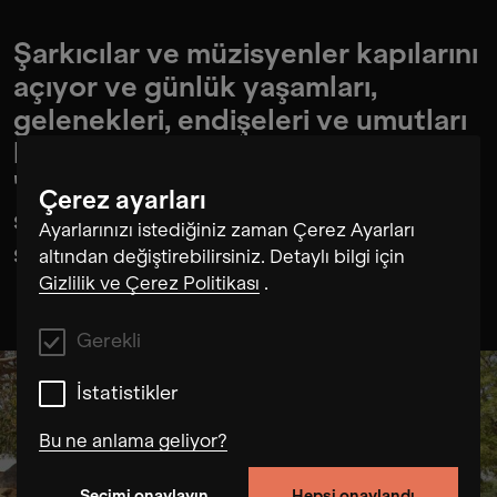
Şarkıcılar ve müzisyenler kapılarını
açıyor ve günlük yaşamları,
gelenekleri, endişeleri ve umutları
hakkında konuşuyorlar.
"Rajasthan'ın Görkemli Kadınları"
Çerez ayarları
sesleriyle bölgelerinin sesini
Ayarlarınızı istediğiniz zaman Çerez Ayarları
şekillendiriyor.
altından değiştirebilirsiniz. Detaylı bilgi için
Gizlilik ve Çerez Politikası
.
Gerekli
İstatistikler
Bu ne anlama geliyor?
Seçimi onaylayın
Hepsi onaylandı