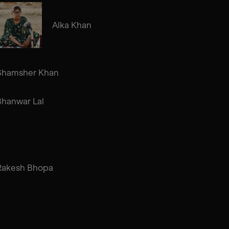
Alka Khan
Shamsher Khan
Bhanwar Lal
Rakesh Bhopa