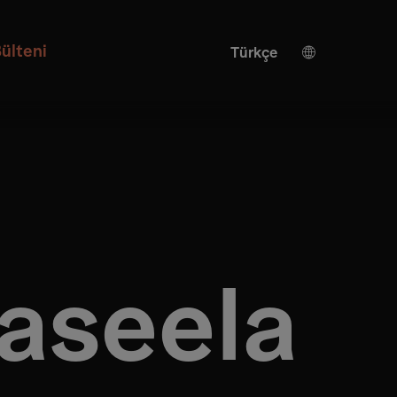
ülteni
Türkçe
Alman
İngilizce
Yapay zeka çevirisi
İspanyolca
Çince
Japonca
Ukrayna
aseela
İtalyan
Fransızca