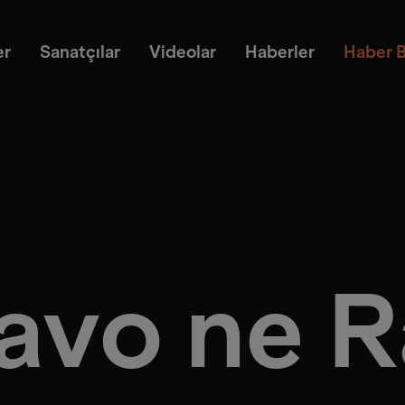
er
Sanatçılar
Videolar
Haberler
Haber B
avo ne R