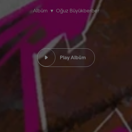
Albüm
Oğuz Büyükberber
Play Albüm