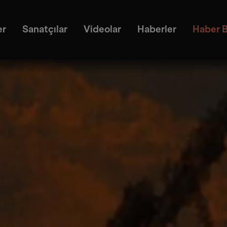
er
Sanatçılar
Videolar
Haberler
Haber B