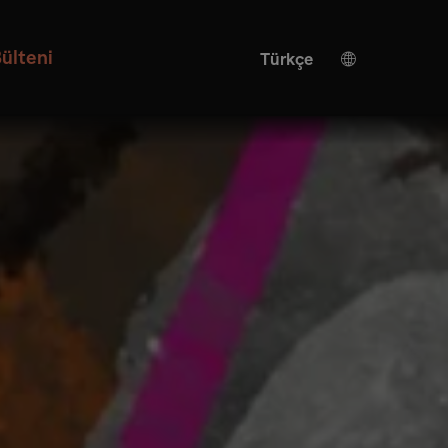
ülteni
Türkçe
Alman
İngilizce
Yapay zeka çevirisi
İspanyolca
Çince
Japonca
Ukrayna
İtalyan
Fransızca