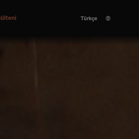
ülteni
Türkçe
Alman
İtalyan
Fransızca
Japonca
İspanyolca
İngilizce
Yapay zeka çevirisi
Çince
Ukrayna