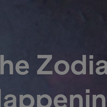
he Zodi
appeni