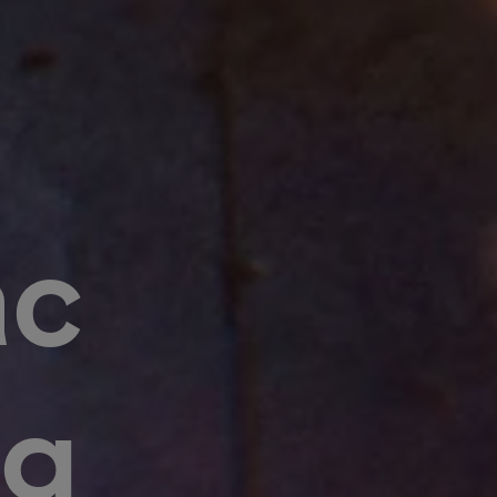
ac
ng