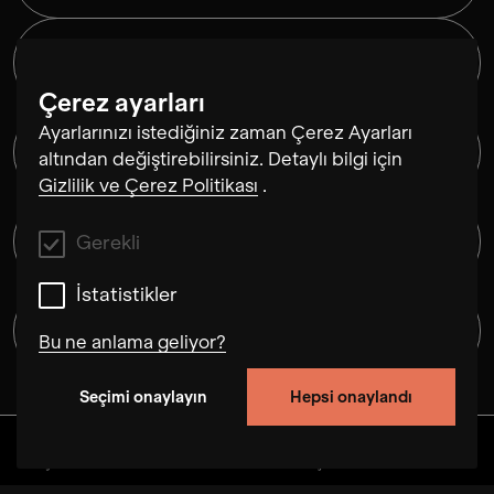
Pülsasyon Makamı
Merve Salgar
Çerez ayarları
Ayarlarınızı istediğiniz zaman Çerez Ayarları
Broglio
altından değiştirebilirsiniz. Detaylı bilgi için
Merve Salgar
Gizlilik ve Çerez Politikası
.
Rüzgar uyumuş ay dalıyor
Gerekli
Merve Salgar
İstatistikler
Rüzgar kırdı dalım
Bu ne anlama geliyor?
Merve Salgar
Seçimi onaylayın
Hepsi onaylandı
Gerekli
Bu çerezler, bu web sitesindeki kullanıcı
Keşfedin
Albümler
Sanatçılar
Videolar
Step Out, Merve Salgar
davranışlarını izleyerek sitenin işlevselliğini