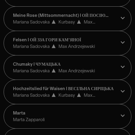
Meine Rose (Mittsommernacht) I ОЙ ПОСІЮ
РОЖУ - КУПАЛЬСКА
Mariana Sadovska
Kurbasy
Max
Andrzejewski
Felsen I ОЙ ЗЗА ГОРИ КАМʼЯНОЇ
Mariana Sadovska
Max Andrzejewski
Chumaky I ЧУМАЦЬКА
Mariana Sadovska
Max Andrzejewski
Hochzeitslied für Waisen I ВЕСІЛЬНА СИРІЦЬКА
Mariana Sadovska
Kurbasy
Max
Andrzejewski
Marta
Marta Zapparoli