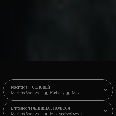
© Arnaud Ele
Nachtigall I СОЛОВЕЙ
Mariana Sadovska
Kurbasy
Max
Andrzejewski
Erntelied 1 I ЖНИВНА З ПОЛІССЯ
Mariana Sadovska
Max Andrzejewski