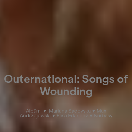
Outernational: Songs of
Wounding
Albüm
Mariana Sadovska
Max
Andrzejewski
Elisa Erkelenz
Kurbasy