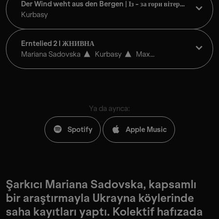
Der Wind weht aus den Bergen | Із - за гори вітер
віє
Kurbasy
Erntelied 2 I ЖНИВНА
Mariana Sadovska
Kurbasy
Max
Andrzejewski
Ya da ayrıca:
Spotify
Apple Music
Şarkıcı Mariana Sadovska, kapsamlı
bir araştırmayla Ukrayna köylerinde
saha kayıtları yaptı. Kolektif hafızada