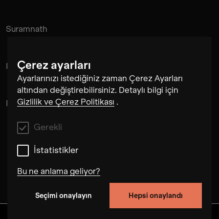
Suramnath
Çerez ayarları
Kishan Hadi
Ayarlarınızı istediğiniz zaman Çerez Ayarları
altından değiştirebilirsiniz. Detaylı bilgi için
Gizlilik ve Çerez Politikası
.
Pintu Padihar
Gerekli
İstatistikler
Bu ne anlama geliyor?
Seçimi onaylayın
Hepsi onaylandı
Gerekli