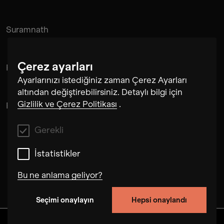
Suramnath
Çerez ayarları
Kishan Hadi
Ayarlarınızı istediğiniz zaman Çerez Ayarları
altından değiştirebilirsiniz. Detaylı bilgi için
Gizlilik ve Çerez Politikası
.
Pintu Padihar
Gerekli
İstatistikler
Bu ne anlama geliyor?
Seçimi onaylayın
Hepsi onaylandı
Gerekli