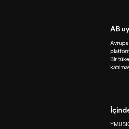
AB u
Avrupa 
platfor
Bir tük
katılma
İçind
YMUSIC,