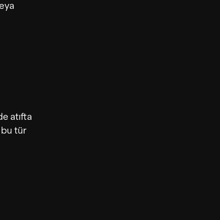
veya
e atıfta
 bu tür