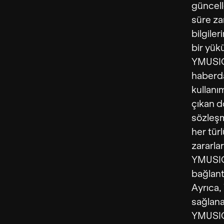
güncell
süre za
bilgile
bir yük
YMUSIC,
haberda
kullanı
çıkan do
sözleşm
her tür
zararla
YMUSIC
bağlantı
Ayrıca
sağlana
YMUSIC w