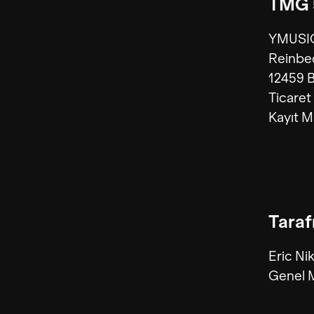
TMG 5
YMUSI
Reinbe
12459 B
Ticaret
Kayıt 
Taraf
Eric N
Genel 