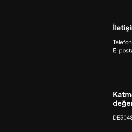
İletiş
Telefon
E-post
Katma
değer
DE304