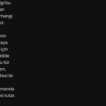
lgi bu
nan
erhangi
ez.
nin
taya
 için
kilde
u tür
zın,
si ile
zamanda
ı tutar.