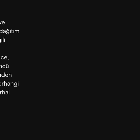
ve
 dağıtım
ili
ece,
üncü
inden
Herhangi
rhal