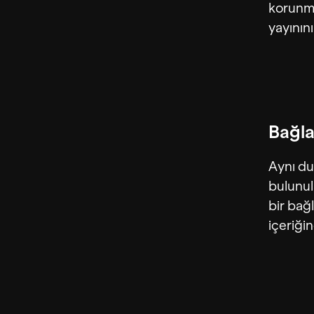
korunma
yayının
Bağla
Aynı du
bulunul
bir bağ
içeriği