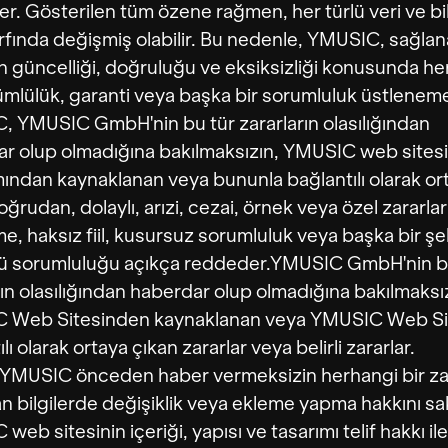
er. Gösterilen tüm özene rağmen, her türlü veri ve bi
rfında değişmiş olabilir. Bu nedenle, YMUSIC, sağla
rin güncelliği, doğruluğu ve eksiksizliği konusunda h
ümlülük, garanti veya başka bir sorumluluk üstlenem
 YMUSIC GmbH'nin bu tür zararların olasılığından
r olup olmadığına bakılmaksızın, YMUSIC web sitesi
mından kaynaklanan veya bununla bağlantılı olarak or
ğrudan, dolaylı, arızi, cezai, örnek veya özel zararlar
e, haksız fiil, kusursuz sorumluluk veya başka bir şe
lü sorumluluğu açıkça reddeder.YMUSIC GmbH'nin b
rın olasılığından haberdar olup olmadığına bakılmaksı
 Web Sitesinden kaynaklanan veya YMUSIC Web Site
lı olarak ortaya çıkan zararlar veya belirli zararlar.
, YMUSIC önceden haber vermeksizin herhangi bir 
n bilgilerde değişiklik veya ekleme yapma hakkını sakl
eb sitesinin içeriği, yapısı ve tasarımı telif hakkı ile