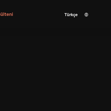
ülteni
Türkçe
Alman
İngilizce
Yapay zeka çevirisi
İspanyolca
Çince
Japonca
Ukrayna
İtalyan
Fransızca