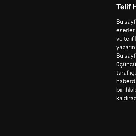
Telif
Bu sayf
eserler
ve telif
yazarın 
Bu sayf
üçüncü 
taraf iç
haberda
bir ihl
kaldıra