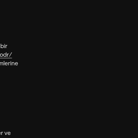
bir
odr/
mlerine
er ve