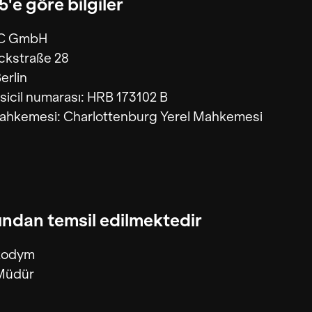
'e göre bilgiler
C GmbH
ckstraße 28
erlin
 sicil numarası: HRB 173102 B
Mahkemesi: Charlottenburg Yerel Mahkemesi
ından temsil edilmektedir
ikodym
Müdür