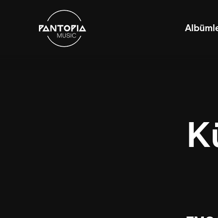
Albüml
K