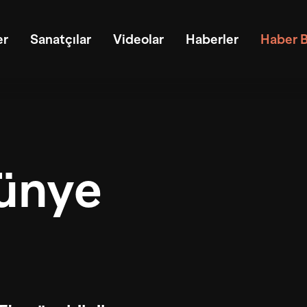
er
Sanatçılar
Videolar
Haberler
Haber B
ünye