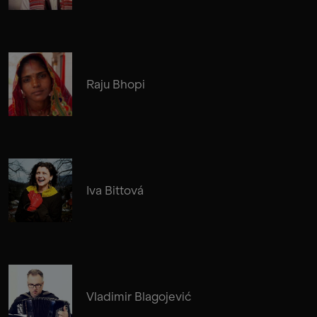
Raju Bhopi
Iva Bittová
Vladimir Blagojević