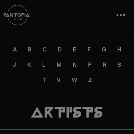
A
B
C
D
E
F
G
H
J
K
L
M
N
P
R
S
T
V
W
Z
Artists