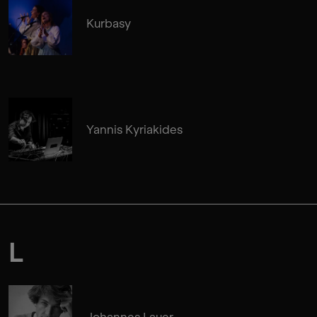
Kurbasy
Yannis Kyriakides
L