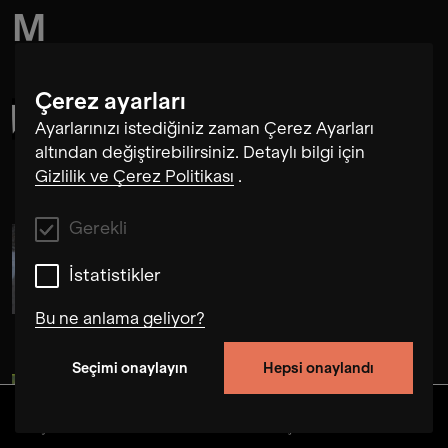
M
Çerez ayarları
Marc Sinan Company
Ayarlarınızı istediğiniz zaman Çerez Ayarları
altından değiştirebilirsiniz. Detaylı bilgi için
Gizlilik ve Çerez Politikası
.
Gerekli
Marlene Mercedes
İstatistikler
Bu ne anlama geliyor?
Seçimi onaylayın
Hepsi onaylandı
Gerekli
Anja Milivojevic
Bu çerezler, bu web sitesindeki kullanıcı
Keşfedin
Albümler
Sanatçılar
Videolar
davranışlarını izleyerek sitenin işlevselliğini