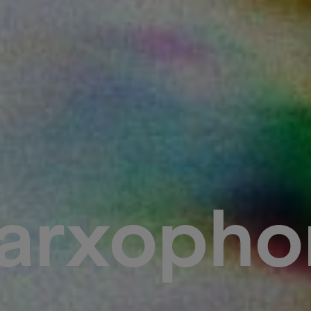
arxopho