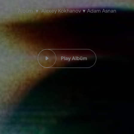
Albüm
Alexey Kokhanov
Adam Asnan
Play Albüm