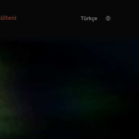
ülteni
Türkçe
Alman
İngilizce
Yapay zeka çevirisi
İspanyolca
Çince
Japonca
Ukrayna
İtalyan
Fransızca