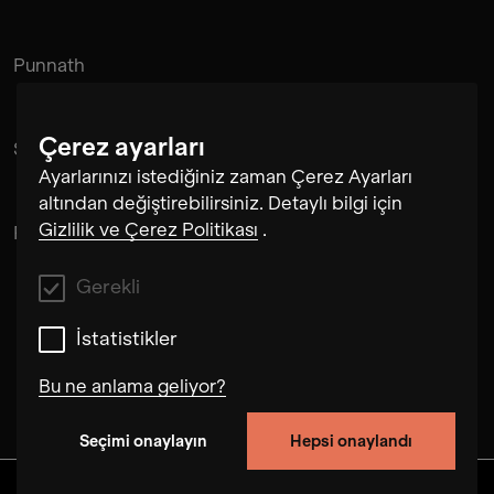
Punnath
Çerez ayarları
Suramnath
Ayarlarınızı istediğiniz zaman Çerez Ayarları
altından değiştirebilirsiniz. Detaylı bilgi için
Gizlilik ve Çerez Politikası
.
Pintu Padihar
Gerekli
İstatistikler
Bu ne anlama geliyor?
Seçimi onaylayın
Hepsi onaylandı
Gerekli