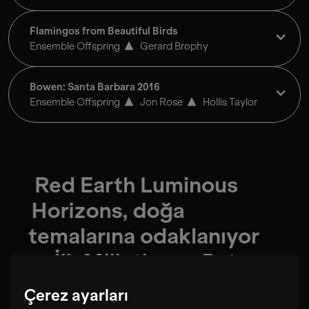
Flamingos from Beautiful Birds
Ensemble Offspring
Gerard Brophy
Bowen: Santa Barbara 2016
Ensemble Offspring
Jon Rose
Hollis Taylor
Red Earth Luminous
Horizons, doğa
temalarına odaklanıyor
ve İlk Milletler ve Batı
kompozisyonlarında
Çerez ayarları