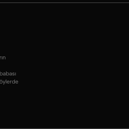
rın
 babası
köylerde