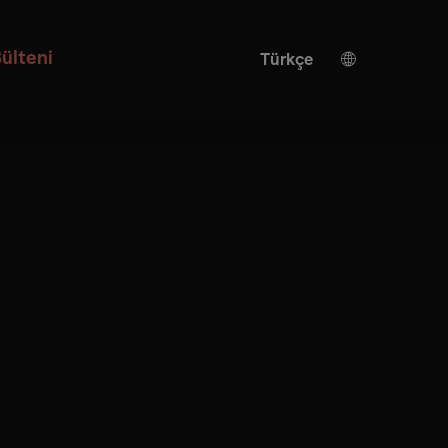
ülteni
Türkçe
Alman
İngilizce
Yapay zeka çevirisi
İspanyolca
Çince
Japonca
Ukrayna
İtalyan
Fransızca