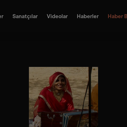
er
Sanatçılar
Videolar
Haberler
Haber B