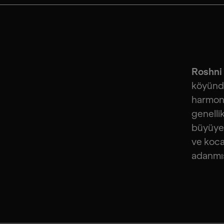
Roshni
köyünde
harmoni
genelli
büyüyen
ve koca
adanmış