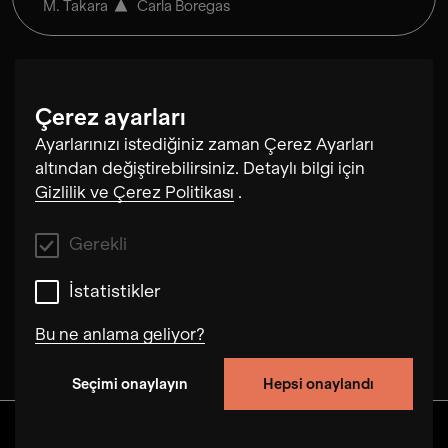
M. Takara
Carla Boregas
Çerez ayarları
Ya da ayrıca:
Ayarlarınızı istediğiniz zaman Çerez Ayarları
Spotify
Apple Music
altından değiştirebilirsiniz. Detaylı bilgi için
Gizlilik ve Çerez Politikası
.
Gerekli
Yağmur ormanlarının
İstatistikler
plajlarından ve São
Bu ne anlama geliyor?
Paulo'nun hareketli
sokaklarından ilham
Seçimi onaylayın
Hepsi onaylandı
Gerekli
alan M. Takara & Carla
Bu çerezler, bu web sitesindeki kullanıcı
Keşfedin
Albümler
Sanatçılar
Videolar