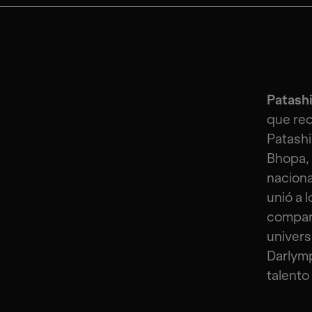
Patash
que rec
Patashi
Bhopa, 
naciona
unió a 
compart
univers
Darlymp
talento