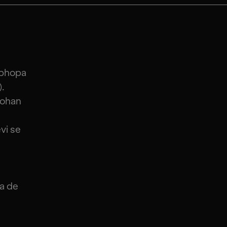
 bhopa
).
Mohan
vi se
ja de