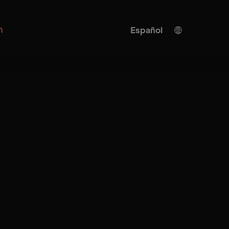
n
Español
Alemán
Inglés
Traducción IA
Turco
Chino
Japonés
Ucraniano
Italiano
Francés