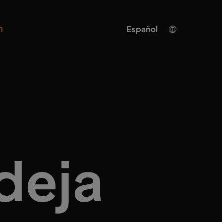
n
Español
Alemán
Inglés
Traducción IA
Turco
Chino
Japonés
Ucraniano
deja
Italiano
Francés