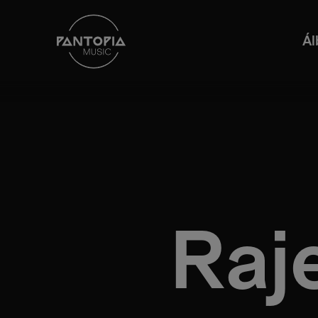
Á
Raj