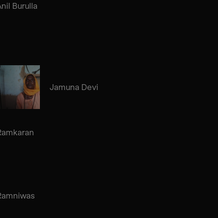
nil Burulla
Jamuna Devi
Ramkaran
Ramniwas