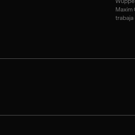
Wuppert
Maxim G
trabaja 