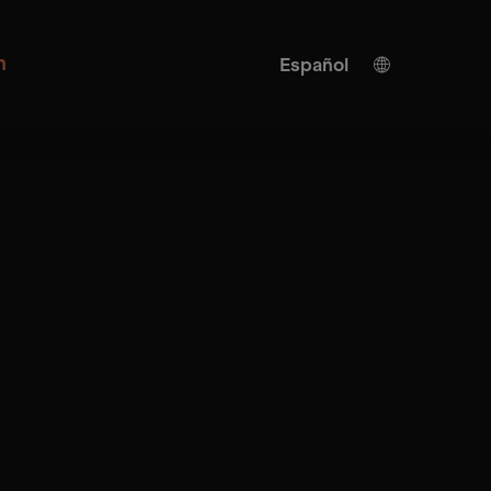
n
Español
Alemán
Inglés
Traducción IA
Turco
Chino
Japonés
Ucraniano
Italiano
Francés