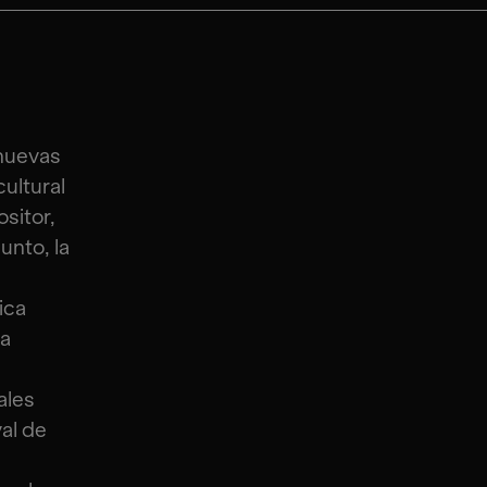
 nuevas
ultural
sitor,
unto, la
ica
ga
ales
al de