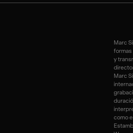
Marc Si
formas 
y trans
directo
Marc S
interna
grabaci
duració
interpr
como el
Estambu