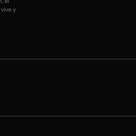
, el
vive y