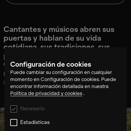
Cantantes y músicos abren sus
puertas y hablan de su vida
cotidiana, sus tradiciones, sus
preocupaciones y esperanzas.
Con sus voces, las "Gloriosas
Configuración de cookies
mujeres de Rajastán" dan forma al
Puede cambiar su configuración en cualquier
momento en Configuración de cookies. Puede
sonido de su región.
encontrar información detallada en nuestra
Política de privacidad y cookies
.
Necesario
Estadísticas