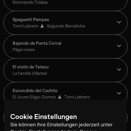
Normando Tolaba
Spaguetti Pampas
Tomi Lebrero
Segundo Bercetche
Bajando de Punta Corral
Pilger:innen
El violín de Tatacu
La familia Villareal
Escondido del Cachilo
El Joven Eligio Gomez
Tomi Lebrero
Novena
Cookie Einstellungen
Flora
Sie können Ihre Einstellungen jederzeit unter