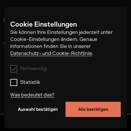
Flora
Cookie Einstellungen
Sie können Ihre Einstellungen jederzeit unter
Cookie-Einstellungen ändern. Genaue
Alex Musatov
Informationen finden Sie in unserer
Datenschutz- und Cookie-Richtlinie
.
Notwendig
Statistik
Was bedeutet das?
Auswahl bestätigen
Alle bestätigen
Notwendig
Mit diesen Cookies können wir durch Tracken
Discover
Alben
Artists
Videos