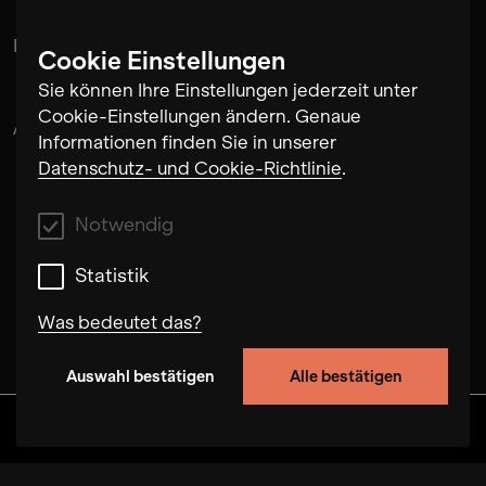
Flora
Cookie Einstellungen
Sie können Ihre Einstellungen jederzeit unter
Cookie-Einstellungen ändern. Genaue
Alex Musatov
Informationen finden Sie in unserer
Datenschutz- und Cookie-Richtlinie
.
Notwendig
Statistik
Was bedeutet das?
Auswahl bestätigen
Alle bestätigen
Notwendig
Mit diesen Cookies können wir durch Tracken
Discover
Alben
Artists
Videos
von Nutzerverhalten auf dieser Website die
Funktionalität der Seite verbessern. In einigen