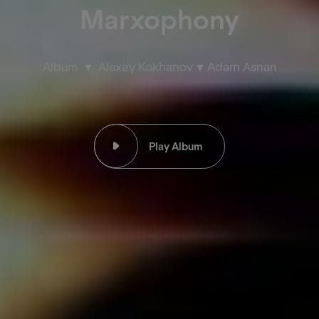
Marxophony
Album
Alexey Kokhanov
Adam Asnan
Play Album