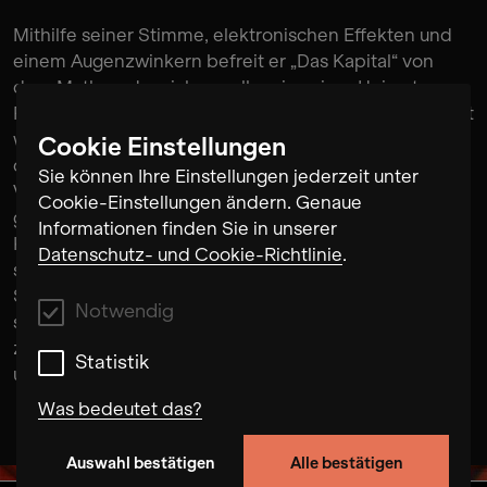
Mithilfe seiner Stimme, elektronischen Effekten und
einem Augenzwinkern befreit er „Das Kapital“ von
dem Mythos, der sich vor allem in seiner Heimat
Russland rund um das Werk entwickelt hat. Unterstützt
wird er dabei vom Soundkünstler Adam Asnan und
Cookie Einstellungen
dessen experimentellen Aufnahme- und
Sie können Ihre Einstellungen jederzeit unter
Verstärkungstechniken. Enttäuschung und Misstrauen
Cookie-Einstellungen ändern. Genaue
gegenüber dem Marxismus verarbeitet Alexey
Informationen finden Sie in unserer
Kokhanov in seiner Performance genauso wie
Datenschutz- und Cookie-Richtlinie
.
schmerzhafte Erinnerungen an die Ideologie der
Sowjetunion. Auf dem Album „Marxophony“ entsteht
Notwendig
so eine spannende neue Musikform, zwischen
zeitgenössischem Lied, improvisiertem Musiktheater
Statistik
und experimenteller Lesung.
Was bedeutet das?
Auswahl bestätigen
Alle bestätigen