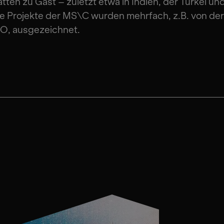
ätten zu Gast – zuletzt etwa in Indien, der Türkei un
e Projekte der MS\C wurden mehrfach, z.B. von der
, ausgezeichnet.