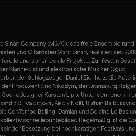
rc Sinan Company (MS/C), das freie Ensemble rund
sten und Gitarristen Marc Sinan, realisiert seit 200
lturelle und transmediale Projekte. Zur festen Bese
der Klarinettist und elektronische Musiker Oǧuz
rber, der Schlagzeuger Daniel Eichholz, die Autori
 der Produzent Eric Nikodym, der Dramaturg Holger
r Sounddesigner Karsten Lipp. Unter den renommie
sind z.B. Iva Bittová, Kettly Noël, Ulzhan Baibussyno
le ConTempo Beijing, Damian und Delaine Le Bas u
ollektiv schnellebuntebilder. Regelmäßig ist die 
selnder Besetzung bei hochkarätigen Festivals und