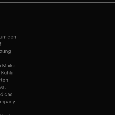
 um den
8
tzung
n Maike
 Kuhla
rten
va,
nd das
Company