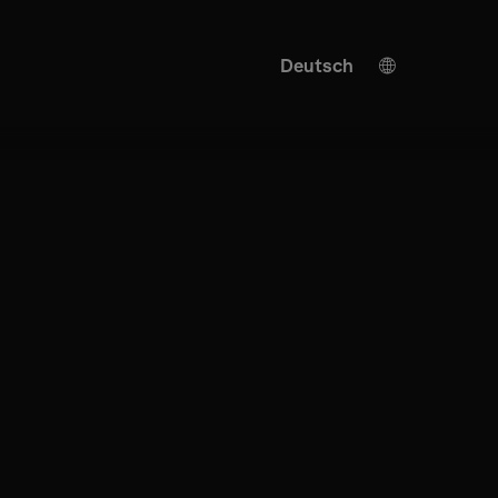
Deutsch
English
KI Übersetzung
Turkish
Spanish
Chinese
Japanese
Ukrainian
Italian
French