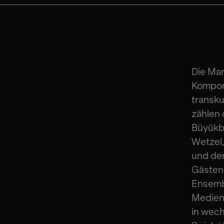
Die Ma
Komponi
transku
zählen 
Büyükbe
Wetzel,
und de
Gästen 
Ensemb
Medienk
in wech