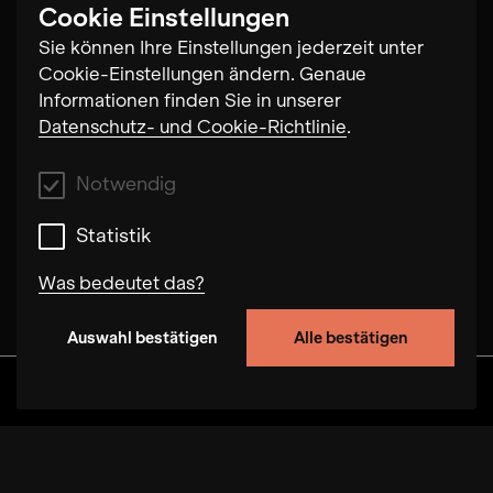
Cookie Einstellungen
Daniel Eichholz
Sie können Ihre Einstellungen jederzeit unter
Cookie-Einstellungen ändern. Genaue
Informationen finden Sie in unserer
Datenschutz- und Cookie-Richtlinie
.
Notwendig
Statistik
Was bedeutet das?
Auswahl bestätigen
Alle bestätigen
Notwendig
Mit diesen Cookies können wir durch Tracken
Discover
Alben
Artists
Videos
von Nutzerverhalten auf dieser Website die
Funktionalität der Seite verbessern. In einigen
Fällen wird durch die Cookies die