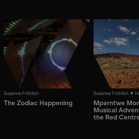
Susanne Fröhlich
Susanne Fröhlich
Ho
The Zodiac Happening
Mparntwe Mom
Musical Advent
the Red Centr