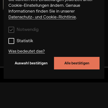
Cookie-Einstellungen ändern. Genaue
Informationen finden Sie in unserer
Datenschutz- und Cookie-Richtlinie
.
Notwendig
Statistik
Was bedeutet das?
Auswahl bestätigen
Alle bestätigen
Notwendig
Mit diesen Cookies können wir durch Tracken
Discover
Alben
Artists
Videos
von Nutzerverhalten auf dieser Website die
Funktionalität der Seite verbessern. In einigen
Fällen wird durch die Cookies die
Geschwindigkeit erhöht, mit der wir deine
Anfrage bearbeiten können. Außerdem können