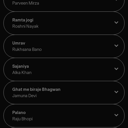
Parveen Mirza
Ramta jogi
Roshni Nayak
Umrav
Rukhsana Bano
Sajaniya
Alka Khan
Ghat me biraje Bhagwan
Jamuna Devi
Palano
Raju Bhopi