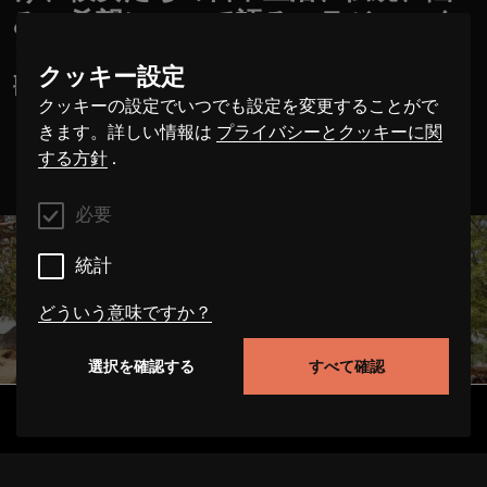
み、希望について語る。ラジャスタ
ンの輝く女性たち」は、彼女たちの
クッキー設定
歌声で、この地域のサウンドを形作
クッキーの設定でいつでも設定を変更することがで
っているのだ。
きます。詳しい情報は
プライバシーとクッキーに関
する方針
.
必要
統計
どういう意味ですか？
選択を確認する
すべて確認
必要
これらのクッキーは、このウェブサイト上でのユー
発見
アルバム
アーティスト
ビデオ
ザーの行動を追跡することにより、サイトの機能性
を向上させることができます。場合によっては、ク