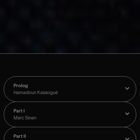
Prolog
Hamadoun Kassogué
Part I
Marc Sinan
Part II