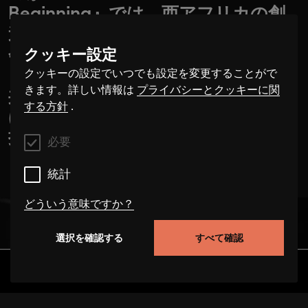
Beginning』では、西アフリカの創
造神話がビッグバン・セオリーと出
会う。マリのジグヤ・オーケストラ
クッキー設定
とノイエ・ヴォーカルゾリステンと
クッキーの設定でいつでも設定を変更することがで
きます。詳しい情報は
プライバシーとクッキーに関
共に、マルク・シナン・カンパニー
する方針
.
はビッグバンのサウンドトラックを
探求する。
必要
統計
どういう意味ですか？
選択を確認する
すべて確認
必要
これらのクッキーは、このウェブサイト上でのユー
発見
アルバム
アーティスト
ビデオ
ザーの行動を追跡することにより、サイトの機能性
を向上させることができます。場合によっては、ク