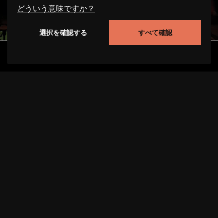
どういう意味ですか？
選択を確認する
すべて確認
必要
これらのクッキーは、このウェブサイト上でのユー
発見
アルバム
アーティスト
ビデオ
ザーの行動を追跡することにより、サイトの機能性
を向上させることができます。場合によっては、ク
このアルバムは、何世紀にもわたる敵意と第三帝国におけ
ッキーはお客様のリクエストを処理する速度を向上
る絶滅の試みにもかかわらず、シンティ：ズィとロム：ン
させます。また、お客様が選択した設定が当サイト
ジャを生き延びさせた生存とその強さについて書かれたも
に保存される場合があります。これらのクッキーを
のである。現代音楽と伝統的なインド音楽、インタビュー
無効にすると、選択された推奨事項が正しく表示さ
の抜粋、共同調査旅行でのフィールド録音が、ユニークな
れず、ページの読み込みが遅くなることがありま
演奏と即興演奏の基礎となっている。
す。場合によっては、クッキーはお客様のリクエス
トを処理する速度を向上させます。
統計
これらのクッキーは、訪問者の行動に関する情報を