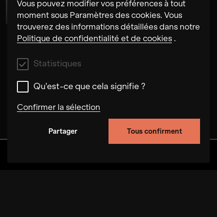
Susanne Fröhlich
Vous pouvez modifier vos préférences à tout
moment sous Paramètres des cookies. Vous
trouverez des informations détaillées dans notre
Politique de confidentialité et de cookies
.
Statistiques
Qu'est-ce que cela signifie ?
Confirmer la sélection
Partager
Tous confirment
Statistiques
Ces cookies nous permettent d'améliorer la
Découvrir
Albums
Artistes
Vidéos
fonctionnalité du site en suivant le
comportement des utilisateurs sur ce site. Dans
certains cas, les cookies nous permettent
d'augmenter la vitesse à laquelle nous pouvons
traiter ta demande. De plus, les paramètres que