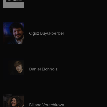
Oğuz Büyükberber
Daniel Eichholz
Biliana Voutchkova