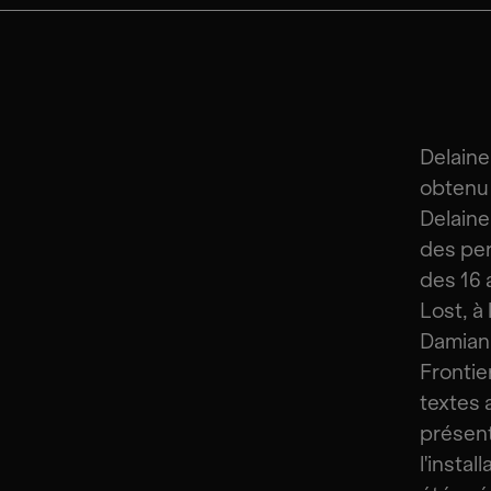
Delaine
obtenu 
Delaine 
des per
des 16 
Lost, à 
Damian 
Frontie
textes 
présent
l'insta