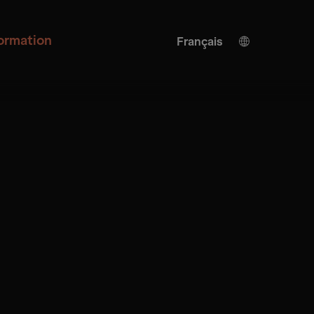
formation
Français
Allemand
Anglais
Traduction de l'IA
Turkish
Espagnol
Chinois
Japonais
Ukrainien
Italienne