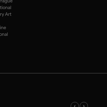
 Prague
tional
ry Art
ine
onal