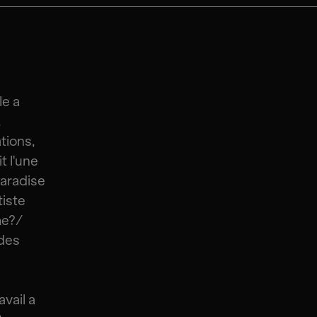
le a
.
ations,
t l'une
Paradise
tiste
me?/
 des
avail a