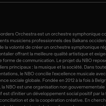
Borders Orchestra est un orchestre symphonique 
lents musiciens professionnels des Balkans occident
de la volonté de créer un orchestre symphonique ré
ntalier offrant la meilleure qualité artistique et exig
e forme de communication. Le projet du NBO repos
liers principaux : la musique et la société. Dans tout
ntations, le NBO concilie l'excellence musicale ave
nce sociale globale. Fondée en 2012 à la fois à Belg
n, la NBO est une organisation non gouvernementale
if est d'initier un développement social positif par la
éconciliation et de la coopération créative. En cherc