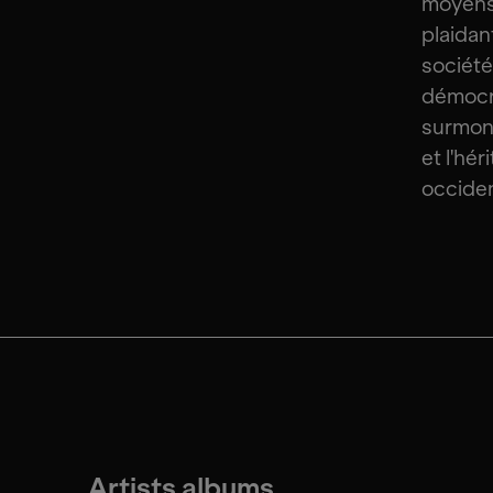
moyens
plaidan
société
démocra
surmont
et l'hé
occiden
Artists albums