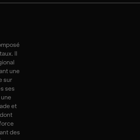
composé
aux. Il
gional
eant une
e sur
es ses
c une
rade et
 dont
 force
hant des