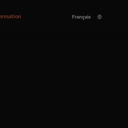
formation
Français
Allemand
Anglais
Traduction de l'IA
Turkish
Espagnol
Chinois
Japonais
Ukrainien
Italienne