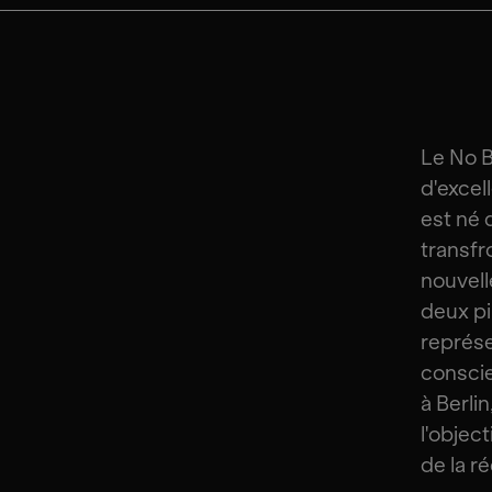
Le No 
d'excel
est né 
transfro
nouvell
deux pi
représe
conscie
à Berli
l'object
de la r