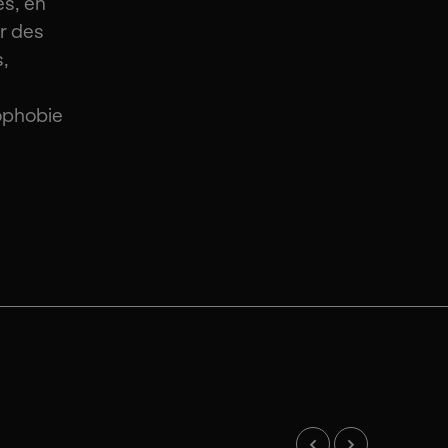
s, en
r des
s,
mophobie