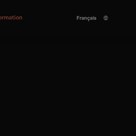
formation
Français
Allemand
Anglais
Traduction de l'IA
Turkish
Espagnol
Chinois
Japonais
Ukrainien
Italienne