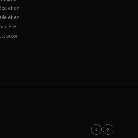
èce et en
quie et en
manière
es, aussi