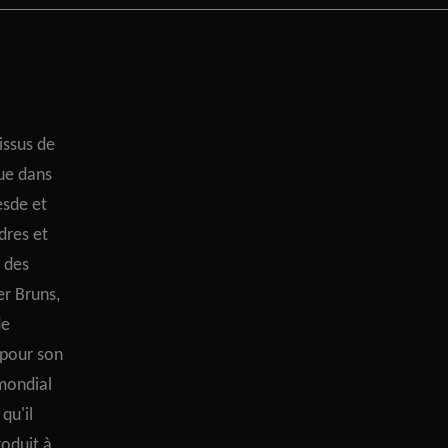
issus de
ue dans
esde et
dres et
 des
r Bruns,
de
pour son
 mondial
qu'il
roduit à