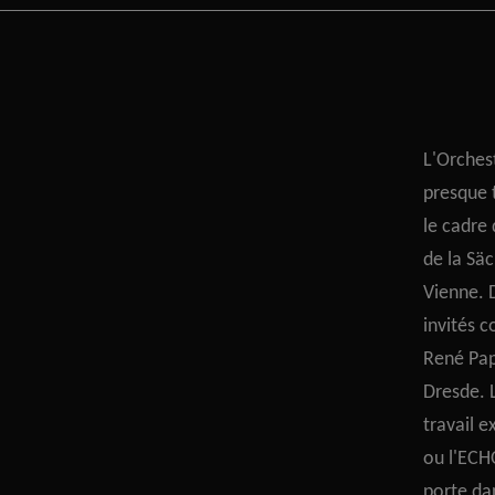
L'Orches
presque 
le cadre
de la Säc
Vienne. 
invités 
René Pap
Dresde. 
travail 
ou l'ECHO
porte dan