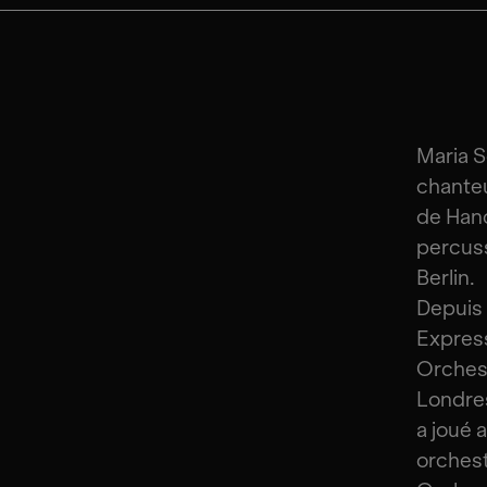
Maria S
chanteu
de Hano
percuss
Berlin.
Depuis
Express
Orchest
Londres
a joué 
orchest