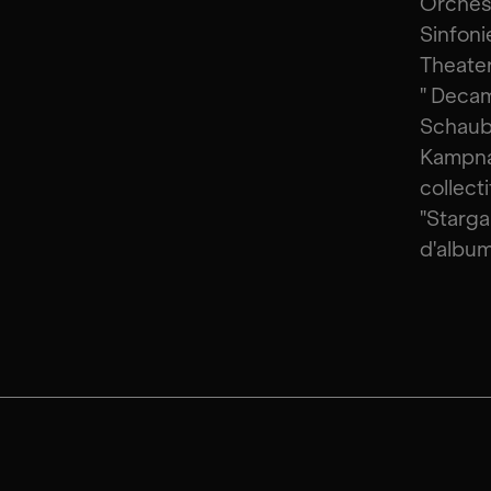
Orchest
Sinfoni
Theater
" Decam
Schaubü
Kampna
collect
"Starga
d'album