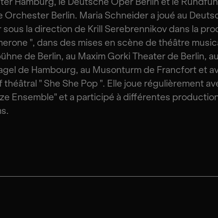
er Hamburg, le Deutsche Oper Berlin et le Rundfu
e Orchester Berlin. Maria Schneider a joué au Deut
 sous la direction de Krill Serebrennikov dans la pr
erone ", dans des mises en scène de théâtre musical
hne de Berlin, au Maxim Gorki Theater de Berlin, a
gel de Hambourg, au Musonturm de Francfort et av
if théâtral " She She Pop ". Elle joue régulièrement av
ze Ensemble" et a participé à différentes productio
s.