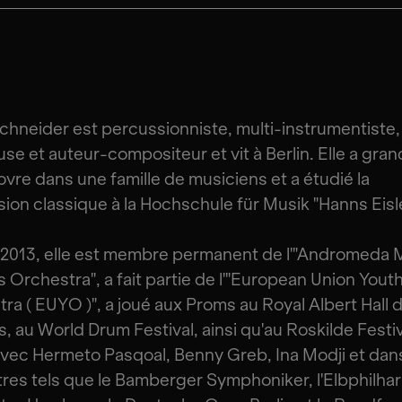
chneider est percussionniste, multi-instrumentiste,
se et auteur-compositeur et vit à Berlin. Elle a gran
vre dans une famille de musiciens et a étudié la
ion classique à la Hochschule für Musik "Hanns Eisl
 2013, elle est membre permanent de l'"Andromeda
 Orchestra", a fait partie de l'"European Union Yout
ra ( EUYO )", a joué aux Proms au Royal Albert Hall 
, au World Drum Festival, ainsi qu'au Roskilde Festiva
avec Hermeto Pasqoal, Benny Greb, Ina Modji et dan
res tels que le Bamberger Symphoniker, l'Elbphilha