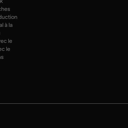
nk
sches
oduction
 à la
u
ec le
ec le
ns