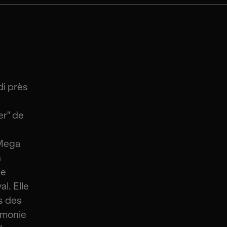
di près
er" de
 Mega
h
de
l. Elle
s des
rmonie