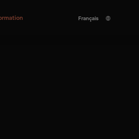
formation
Français
Allemand
Anglais
Traduction de l'IA
Turkish
Espagnol
Chinois
Japonais
Ukrainien
Italienne