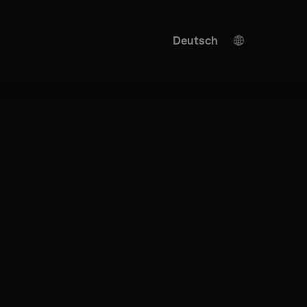
Deutsch
English
KI Übersetzung
Turkish
Spanish
Chinese
Japanese
Ukrainian
Italian
French