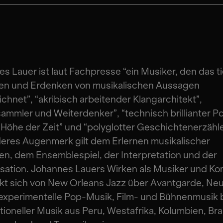
s Lauer ist laut Fachpresse “ein Musiker, den das t
en und Erdenken von musikalischen Aussagen
chnet”, “akribisch arbeitender Klangarchitekt”,
ammler und Weiterdenker”, “technisch brillianter P
 Höhe der Zeit” und “polyglotter Geschichtenerzähle
eres Augenmerk gilt dem Erlernen musikalischer
n, dem Ensemblespiel, der Interpretation und der
sation. Johannes Lauers Wirken als Musiker und K
kt sich von New Orleans Jazz über Avantgarde, Ne
experimentelle Pop-Musik, Film- und Bühnenmusik b
itioneller Musik aus Peru, Westafrika, Kolumbien, Bras