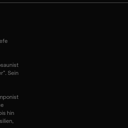
iefe
osaunist
r”. Sein
omponist
ue
is hin
ilien,