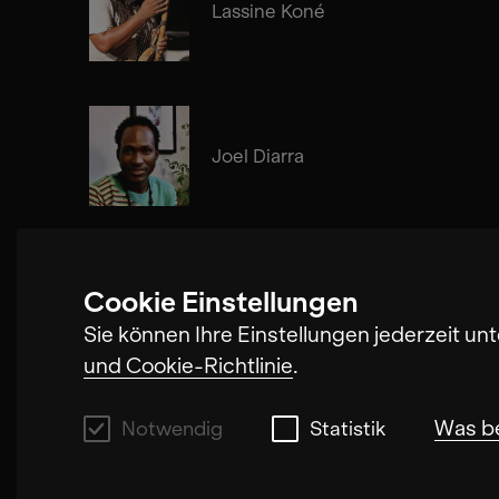
Lassine Koné
Joel Diarra
Cookie Einstellungen
Meinrad Kneer
Sie können Ihre Einstellungen jederzeit un
und Cookie-Richtlinie
.
Was b
Notwendig
Statistik