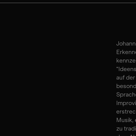
Johanne
Erkenn
kennzei
“Ideens
auf der
besond
Sprache
Improvi
erstrec
Musik, 
zu trad