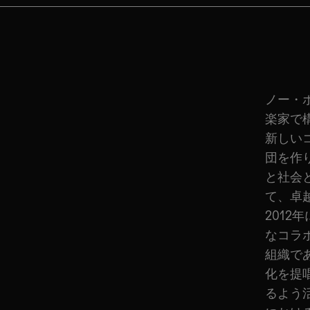
ノー・
楽家で
新しい
団を作
と社会
て、卓
201
なコラ
組織で
化を提
るよう