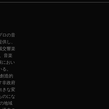
プロの音
提供し、
域交響楽
、音楽
演におい
いる。
と創造的
す非政府
向きな変
ものにな
の地域