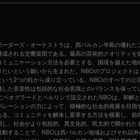
ボーダーズ・オーケストラは、西バルカン半島の優れた
構成される交響楽団である。最高の芸術的クオリティを
コミュニケーション方法を必要とする、国境を越えた地
りたいという願いから生まれた。NBOのプロジェクトは
という2つの柱から成り立っている。NBOのすべての公
越した音楽性は包括的な社会意識とのバランスを保って
2年にベオグラードとベルリンで設立されたNBOは、和解
ボレーションの力によって、積極的な社会的発展を目指
ある。コミュニティを解体し変革する方法を模索し、前
唱し、社会がより包括的、異文化的、民主的で開かれた
活動することで、NBOは西バルカン地域およびそれ以外