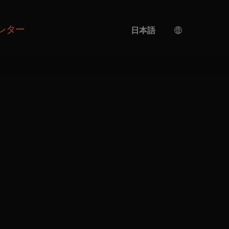
レター
日本語
ドイツ語
英語
AI翻訳
トルコ語
スペイン語
中国語
ウクライナ語
イタリア語
フランス語