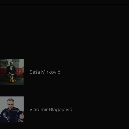
Saša Mirković
Vladimir Blagojević