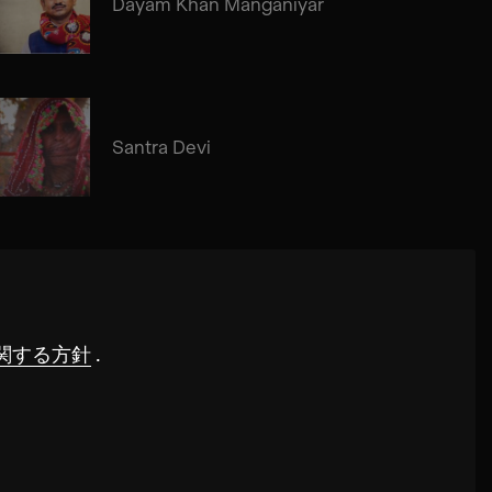
Dayam Khan Manganiyar
Santra Devi
関する方針
.