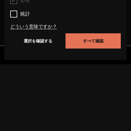
必要
統計
どういう意味ですか？
選択を確認する
すべて確認
必要
これらのクッキーは、このウェブサイト上でのユー
発見
アルバム
アーティスト
ビデオ
ザーの行動を追跡することにより、サイトの機能性
を向上させることができます。場合によっては、ク
ッキーはお客様のリクエストを処理する速度を向上
させます。また、お客様が選択した設定が当サイト
に保存される場合があります。これらのクッキーを
無効にすると、選択された推奨事項が正しく表示さ
れず、ページの読み込みが遅くなることがありま
プロジェクトについて
サポート
データ保護
す。場合によっては、クッキーはお客様のリクエス
トを処理する速度を向上させます。
インプリント