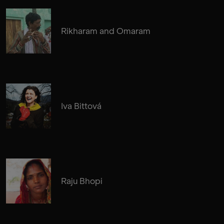
Rikharam and Omaram
Iva Bittová
Raju Bhopi