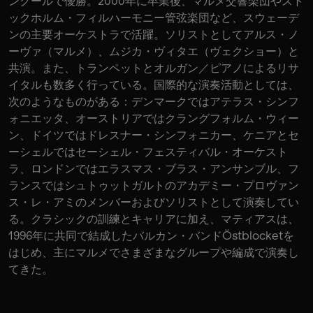
ンクールで優勝。2000年に卒業後、マルメ交響楽団やスト
ックホルム・フィルハーモニー管弦楽団など、スウェーデ
ンの主要オーケストラで活躍。ソリストとしてアルス・ノ
ーヴァ（マルメ）、ムジカ・ヴィタエ（ヴェクショー）と
共演。また、トランペットとオルガン／ピアノによるリサ
イタルも数多く行っている。国際的な演奏活動としては、
次のようなものがある：デンマークではアテラス・シンフ
ォニエッタ、オーストリアではクラングフォルム・ウィー
ン、ドイツではドレスナー・シンフォニカー、ケニアとセ
ーシェルではセーシェル・フェスティバル・オーケスト
ラ、ロンドンではエラスマス・ブラス・アンサンブル、フ
ランスではシュトゥットガルトのアカデミー・プロヴァン
ス・レ・アミのメンバーおよびソリストとして演奏してい
る。クラシックの訓練とキャリアに加え、マティアスは、
1996年に共同で結成したバルカン・バンドÖstblocketを
はじめ、主にマルメでさまざまなグループや編成で演奏し
てきた。