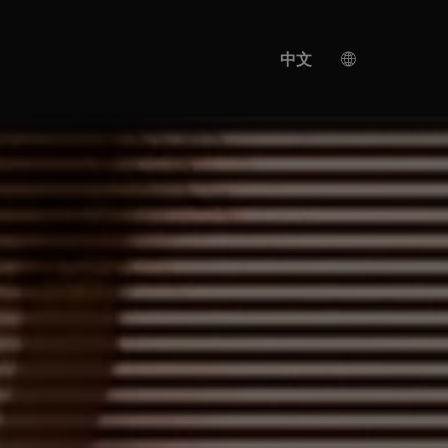
中文
德国
英语
人工智能翻译
西班牙语
乌克兰
土耳其语
意大利语
法语
日语