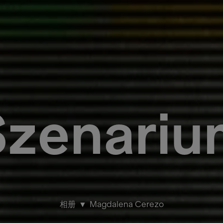
Szenariu
相册
Magdalena Cerezo