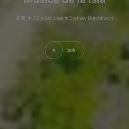
相册
Edis Sánchez
Sydney Hutchinson
游戏