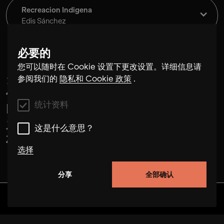
Recreacion Indigena
Edis Sánchez
必要的
您可以随时在 Cookie 设置下更改设置。详细信息请
当政治分裂岛国时，音乐仍有力量将
参阅我们的
隐私和 Cookie 政策
.
他们团结起来。专辑《Música de la
统计资料
Isla》是多米尼加共和国和海地的音乐
之旅，这两个国家与伊斯帕尼奥拉岛
这是什么意思？
相邻。
选择
分享
全部确认
统计资料
这些 cookie 使我们能够通过跟踪用户在本网站上的
发现
专辑
艺术家
视频
行为来改进网站的功能。在某些情况下，cookies 可