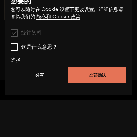
必要的
Maria de Alvear
您可以随时在 Cookie 设置下更改设置。详细信息请
参阅我们的
隐私和 Cookie 政策
.
统计资料
这是什么意思？
选择
分享
全部确认
统计资料
这些 cookie 使我们能够通过跟踪用户在本网站上的
发现
专辑
艺术家
视频
行为来改进网站的功能。在某些情况下，cookies 可
提高我们处理您请求的速度。此外，您选择的设置可
能会存储在我们的网站上。禁用这些 cookie 可能会
导致推荐选择不当和页面加载缓慢。在某些情况下，
cookies 可提高我们处理您请求的速度。