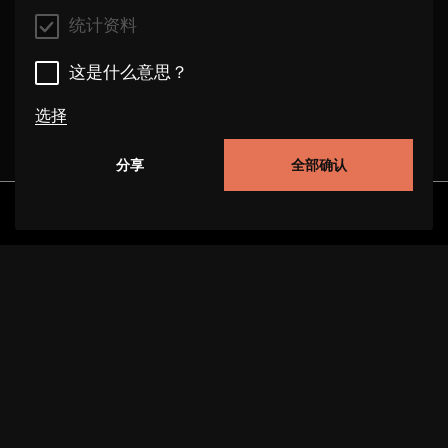
统计资料
这是什么意思？
选择
分享
全部确认
统计资料
这些 cookie 使我们能够通过跟踪用户在本网站上的
发现
专辑
艺术家
视频
行为来改进网站的功能。在某些情况下，cookies 可
提高我们处理您请求的速度。此外，您选择的设置可
能会存储在我们的网站上。禁用这些 cookie 可能会
导致推荐选择不当和页面加载缓慢。在某些情况下，
cookies 可提高我们处理您请求的速度。
关于项目
支持
数据保护
版本说明
这是什么意思？
这些 cookie 通过匿名收集和分析访问者的行为信