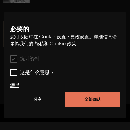
必要的
Maria de Alvear
您可以随时在 Cookie 设置下更改设置。详细信息请
参阅我们的
隐私和 Cookie 政策
.
统计资料
这是什么意思？
选择
分享
全部确认
统计资料
这些 cookie 使我们能够通过跟踪用户在本网站上的
发现
专辑
艺术家
视频
行为来改进网站的功能。在某些情况下，cookies 可
提高我们处理您请求的速度。此外，您选择的设置可