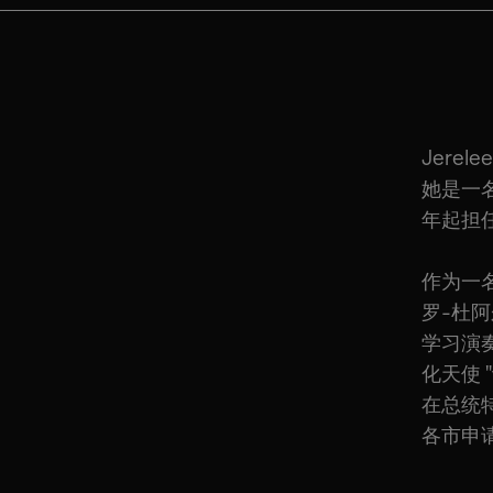
Jere
她是一名
年起担任
作为一
罗-杜
学习演
化天使
在总统
各市申请