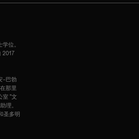
学士学位。
2017
安-巴勃
还在那里
室 "文
化助理。
和圣多明