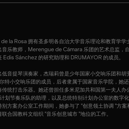
lee de la Rosa 拥有圣多明各自治大学音乐理论和教育学
音乐教师，Merengue de Cámara 乐团的艺术总监，自 
 Edis Sánchez 的研究助理和 DRUMAYOR 的成员。
名低音提琴演奏家，杰瑞莉曾是少年国家小交响乐团和胡
阿尔特小交响乐团的成员，后者隶属于国家音乐学院，她
奏传统打击乐器。她还曾担任多米尼加共和国第一夫人办公
 "计划节奏乐队的助理，以及总统特别计划办公室的数字
特别方案办公室工作期间，她参与了 "创意领土协调 "方案
联合国教科文组织 "音乐创意城市 "地位的工作。