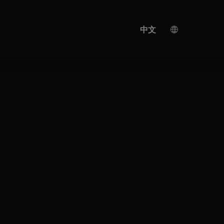
中文
德国
英语
人工智能翻译
土耳其语
西班牙语
日语
乌克兰
意大利语
法语