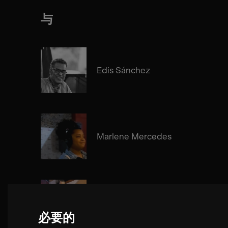
与
Edis Sánchez
Marlene Mercedes
Edgar Molina
必要的