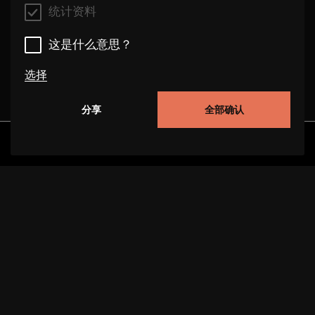
统计资料
这是什么意思？
选择
分享
全部确认
统计资料
这些 cookie 使我们能够通过跟踪用户在本网站上的
发现
专辑
艺术家
视频
行为来改进网站的功能。在某些情况下，cookies 可
提高我们处理您请求的速度。此外，您选择的设置可
能会存储在我们的网站上。禁用这些 cookie 可能会
导致推荐选择不当和页面加载缓慢。在某些情况下，
cookies 可提高我们处理您请求的速度。
关于项目
支持
数据保护
版本说明
这是什么意思？
这些 cookie 通过匿名收集和分析访问者的行为信