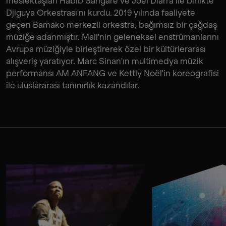
meslektaşları Habib Sangaré ve Joel Diarra ile birlikte
Djiguya Orkestrası'nı kurdu. 2019 yılında faaliyete
geçen Bamako merkezli orkestra, bağımsız bir çağdaş
müziğe adanmıştır. Mali'nin geleneksel enstrümanlarını
Avrupa müziğiyle birleştirerek özel bir kültürlerarası
alışveriş yaratıyor. Marc Sinan'ın multimedya müzik
performansı AM ANFANG ve Kettly Noël'in koreografisi
ile uluslararası tanınırlık kazandılar.