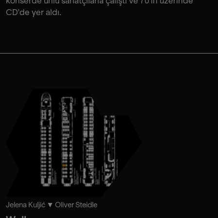
konserde ünlü sanatçılarla çalıştı ve 70'in üzerinde
CD'de yer aldı.
Jelena Kuljić
Oliver Steidle