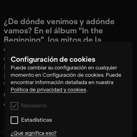
¿De dónde venimos y adónde
vamos? En el álbum "In the
Beginning", los mitos de la
creación de África Occidental se
encuentran con la teoría del Big
Configuración de cookies
Bang. Junto con la Orquesta
Puede cambiar su configuración en cualquier
Djiguya de Malí y los Neue
momento en Configuración de cookies. Puede
encontrar información detallada en nuestra
Vocalsolisten, la Marc Sinan
Política de privacidad y cookies
.
Company explora la banda sonora
del Big Bang.
Necesario
Estadísticas
¿Qué significa eso?