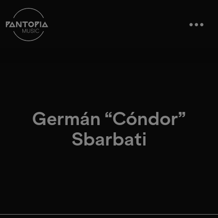
Germán “Cóndor”
Sbarbati