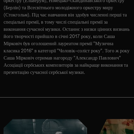
оркестру (Ельверум), Німецько-скандинавського оркестру
(Берлін) та Всесвітнього молодіжного оркестру миру
(Стокгольм). Під час навчання він здобув численні перші та
спеціальні премії, в тому числі спеціальні премії за
виконання сучасної музики. Останнє з низки цінних визнань
його творчості прийшло в січні 2017 року, коли Саша
Мірковіч був оголошений лауреатом премії "Музична
класика 2016" в категорії "Чоловік-соліст року". Того ж року
Саша Мірковіч отримав нагороду "Александр Павлович"
Асоціації сербських композиторів за найкраще виконання та
презентацію сучасної сербської музики.