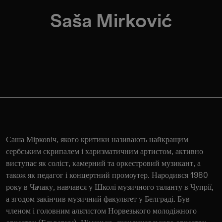
Saša Mirković
Саша Мірковіч, якого критики називають найкращим
сербським скрипалем і харизматичним артистом, активно
виступає як соліст, камерний та оркестровий музикант, а
також як педагог і концертний промоутер. Народився 1980
року в Чачаку, навчався у Школі музичного таланту в Чупрії,
а згодом закінчив музичний факультет у Белграді. Був
членом і головним альтистом Норвезького молодіжного