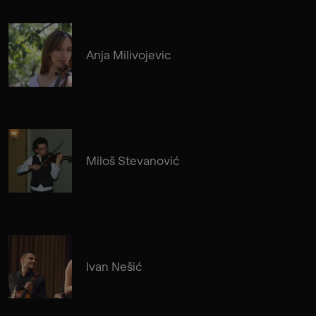
Anja Milivojevic
Miloš Stevanović
Ivan Nešić